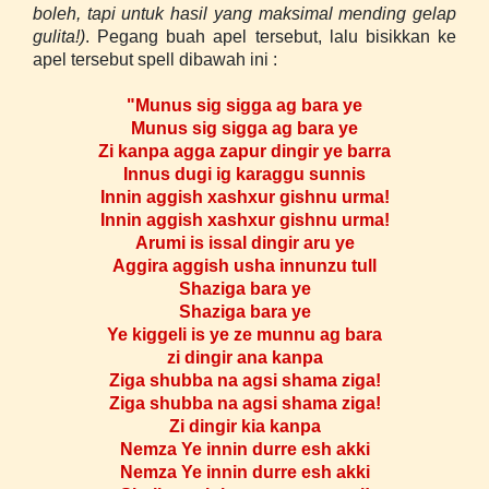
boleh, tapi untuk hasil yang maksimal mending gelap
gulita!)
. Pegang buah apel tersebut, lalu bisikkan ke
apel tersebut spell dibawah ini :
"Munus sig sigga ag bara ye
Munus sig sigga ag bara ye
Zi kanpa agga zapur dingir ye barra
Innus dugi ig karaggu sunnis
Innin aggish xashxur gishnu urma!
Innin aggish xashxur gishnu urma!
Arumi is issal dingir aru ye
Aggira aggish usha innunzu tull
Shaziga bara ye
Shaziga bara ye
Ye kiggeli is ye ze munnu ag bara
zi dingir ana kanpa
Ziga shubba na agsi shama ziga!
Ziga shubba na agsi shama ziga!
Zi dingir kia kanpa
Nemza Ye innin durre esh akki
Nemza Ye innin durre esh akki