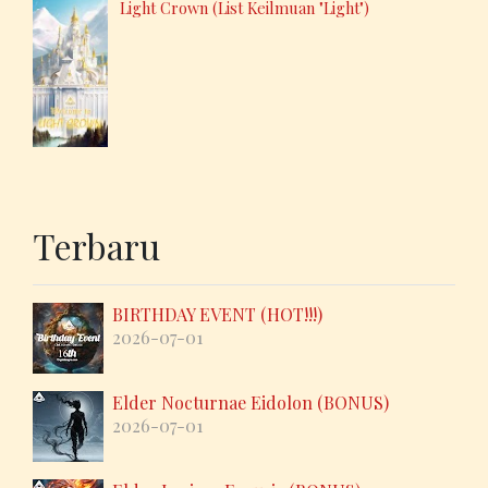
Light Crown (List Keilmuan "Light")
Terbaru
BIRTHDAY EVENT (HOT!!!)
2026-07-01
Elder Nocturnae Eidolon (BONUS)
2026-07-01