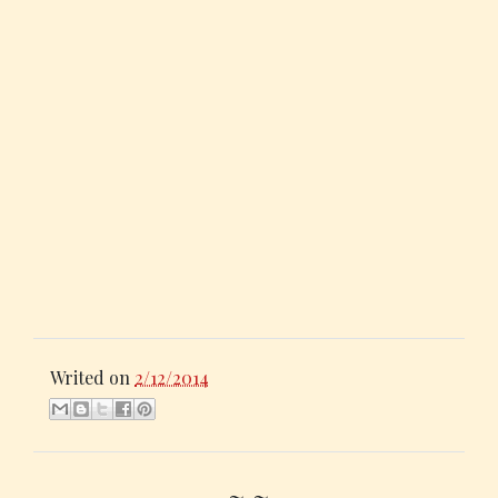
Writed on
2/12/2014
~ ~