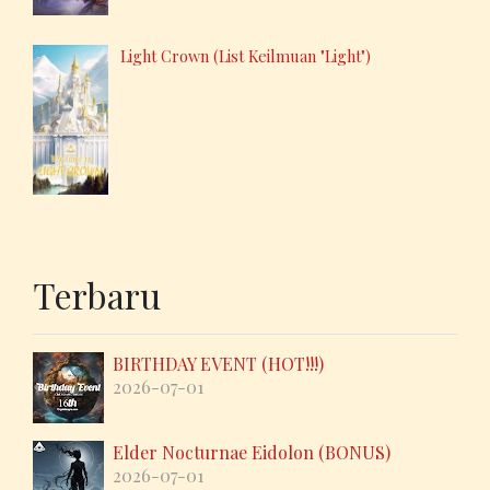
Light Crown (List Keilmuan "Light")
Terbaru
BIRTHDAY EVENT (HOT!!!)
2026-07-01
Elder Nocturnae Eidolon (BONUS)
2026-07-01