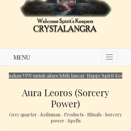
MENU
unakan VPN untuk akses lebih lancar. Happy Spirit Keeping!
Aura Leoros (Sorcery
Power)
Grey quarter
·
Keilmuan
·
Products
·
Rituals
·
Sorcery
power
·
Spells