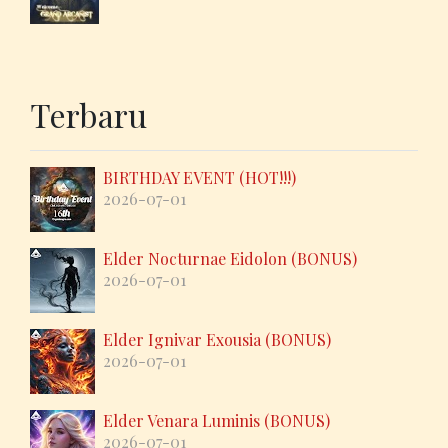
Terbaru
BIRTHDAY EVENT (HOT!!!)
2026-07-01
Elder Nocturnae Eidolon (BONUS)
2026-07-01
Elder Ignivar Exousia (BONUS)
2026-07-01
Elder Venara Luminis (BONUS)
2026-07-01