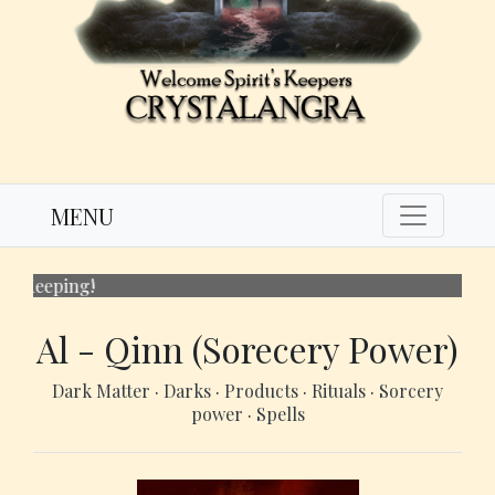
MENU
Gunakan
Al - Qinn (Sorecery Power)
Dark Matter
·
Darks
·
Products
·
Rituals
·
Sorcery
power
·
Spells