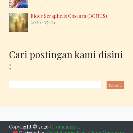
Elder Seraphelis Obscura (BONUS)
2026-07-01
Cari postingan kami disini
:
Copyright ©
2026
Crystalangra
.
Designed by
Crystalangra Feat
,
Chino Mandarín