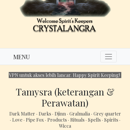
MENU
VPN untuk akses lebih lancar. Happy Spirit Keeping!
Tamysra (keterangan &
Perawatan)
Dark Matter
·
Darks
·
Djinn
·
Gralmalia
·
Grey quarter
·
Love
·
Pipe Fox
·
Products
·
Rituals
·
Spells
·
Spirits
·
Wicca