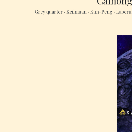
Caihong
Grey quarter
·
Keilmuan
·
Kun-Peng
·
Laber