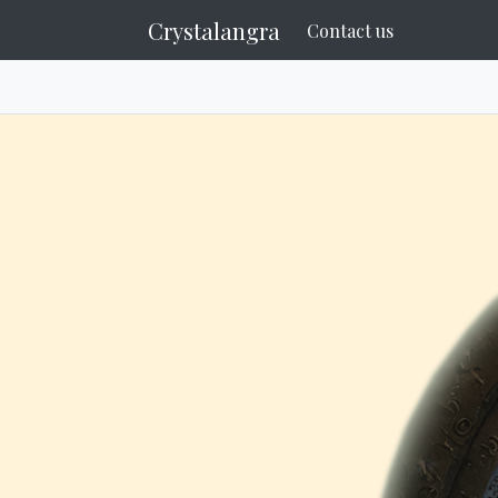
Crystalangra
Contact us
Untuk tampilan web ma