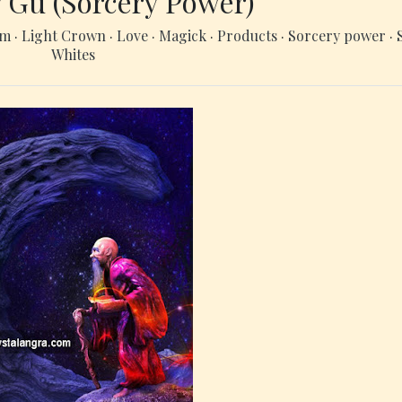
 Gu (Sorcery Power)
um
·
Light Crown
·
Love
·
Magick
·
Products
·
Sorcery power
·
Whites