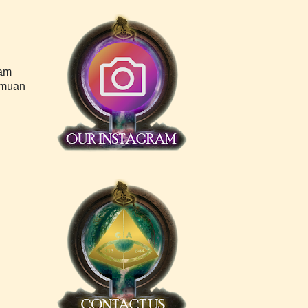
lam
ilmuan