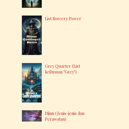
List Sorcery Power
Grey Quarter (List
keilmuan "Grey")
Djinn (Jenis-jenis dan
Perawatan)