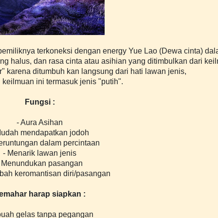
pemiliknya terkoneksi dengan energy Yue Lao (Dewa cinta) da
ong halus, dan rasa cinta atau asihian yang ditimbulkan dari ke
r" karena ditumbuh kan langsung dari hati lawan jenis,
 keilmuan ini termasuk jenis "putih".
Fungsi :
- Aura Asihan
Mudah mendapatkan jodoh
eruntungan dalam percintaan
- Menarik lawan jenis
- Menundukan pasangan
ah keromantisan diri/pasangan
emahar harap siapkan :
 buah gelas tanpa pegangan