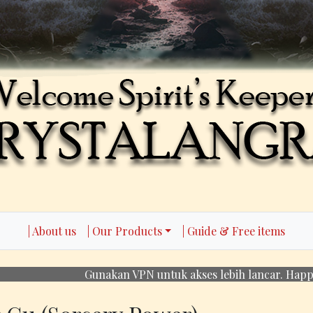
| About us
| Our Products
| Guide & Free items
Gunakan VPN untuk akses lebih lancar. Happy Spirit Ke