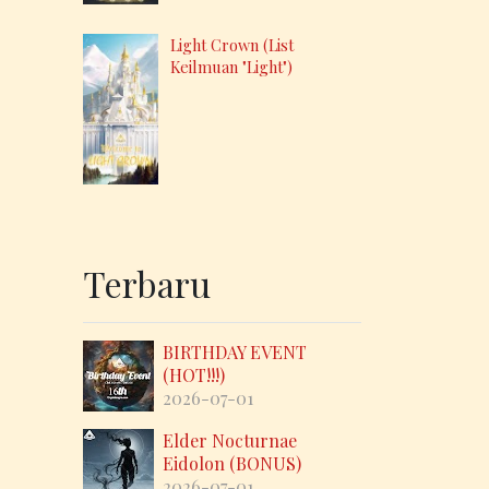
Light Crown (List
Keilmuan "Light")
Terbaru
BIRTHDAY EVENT
(HOT!!!)
2026-07-01
Elder Nocturnae
Eidolon (BONUS)
2026-07-01