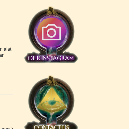
n alat
dan
 Lama