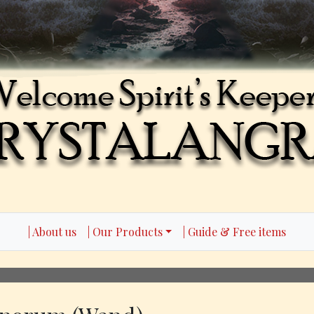
| About us
| Our Products
| Guide & Free items