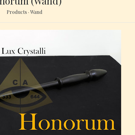
norum (Wand)
Products
·
Wand