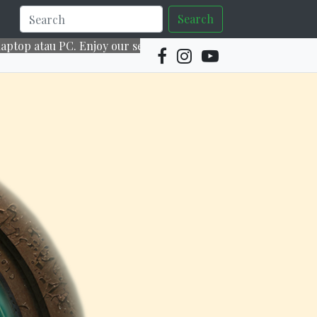
Search
PC. Enjoy our services~