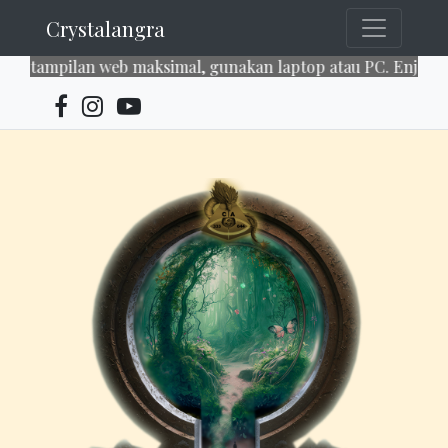
Crystalangra
pilan web maksimal, gunakan laptop atau PC. Enjoy our serv