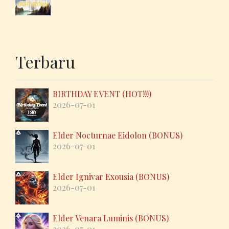
Terbaru
BIRTHDAY EVENT (HOT!!!)
2026-07-01
Elder Nocturnae Eidolon (BONUS)
2026-07-01
Elder Ignivar Exousia (BONUS)
2026-07-01
Elder Venara Luminis (BONUS)
2026-07-01