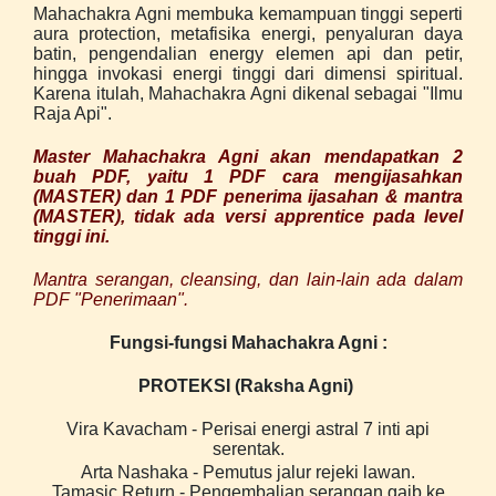
Mahachakra Agni membuka kemampuan tinggi seperti
aura protection, metafisika energi, penyaluran daya
batin, pengendalian energy elemen api dan petir,
hingga invokasi energi tinggi dari dimensi spiritual.
Karena itulah, Mahachakra Agni dikenal sebagai "Ilmu
Raja Api".
Master Mahachakra Agni akan mendapatkan 2
buah PDF, yaitu 1 PDF cara mengijasahkan
(MASTER) dan 1 PDF penerima ijasahan & mantra
(MASTER), tidak ada versi apprentice pada level
tinggi ini.
Mantra serangan, cleansing, dan lain-lain ada dalam
PDF "Penerimaan".
Fungsi-fungsi Mahachakra Agni :
PROTEKSI (Raksha Agni)
Vira Kavacham - Perisai energi astral 7 inti api
serentak.
Arta Nashaka - Pemutus jalur rejeki lawan.
Tamasic Return - Pengembalian serangan gaib ke