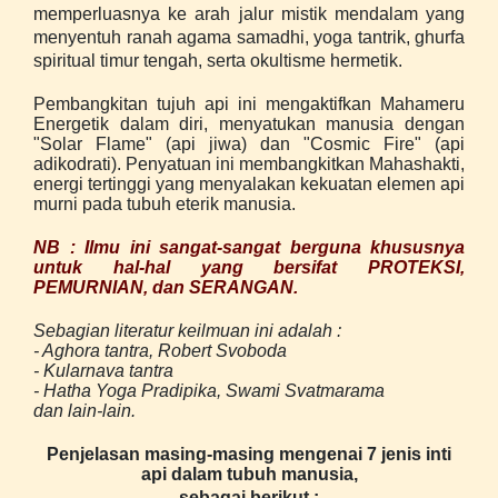
memperluasnya ke arah jalur mistik mendalam yang
menyentuh ranah agama samadhi, yoga tantrik, ghurfa
spiritual timur tengah, serta okultisme hermetik.
Pembangkitan tujuh api ini mengaktifkan Mahameru
Energetik dalam diri, menyatukan manusia dengan
"Solar Flame" (api jiwa) dan "Cosmic Fire" (api
adikodrati). Penyatuan ini membangkitkan Mahashakti,
energi tertinggi yang menyalakan kekuatan elemen api
murni pada tubuh eterik manusia.
NB : Ilmu ini sangat-sangat berguna khususnya
untuk hal-hal yang bersifat PROTEKSI,
PEMURNIAN, dan SERANGAN.
Sebagian literatur keilmuan ini adalah :
- Aghora tantra, Robert Svoboda
- Kularnava tantra
- Hatha Yoga Pradipika, Swami Svatmarama
dan lain-lain.
Penjelasan masing-masing mengenai 7 jenis inti
api dalam tubuh manusia,
sebagai berikut :