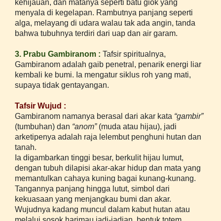
kehijauan, dan matanya seperti batu giok yang
menyala di kegelapan. Rambutnya panjang seperti
alga, melayang di udara walau tak ada angin, tanda
bahwa tubuhnya terdiri dari uap dan air garam.
3. Prabu Gambiranom :
Tafsir spiritualnya,
Gambiranom adalah gaib penetral, penarik energi liar
kembali ke bumi. Ia mengatur siklus roh yang mati,
supaya tidak gentayangan.
Tafsir Wujud :
Gambiranom namanya berasal dari akar kata
“gambir”
(tumbuhan) dan
“anom”
(muda atau hijau), jadi
arketipenya adalah raja lelembut penghuni hutan dan
tanah.
Ia digambarkan tinggi besar, berkulit hijau lumut,
dengan tubuh dilapisi akar-akar hidup dan mata yang
memantulkan cahaya kuning bagai kunang-kunang.
Tangannya panjang hingga lutut, simbol dari
kekuasaan yang menjangkau bumi dan akar.
Wujudnya kadang muncul dalam kabut hutan atau
melalui sosok harimau jadi-jadian, bentuk totem