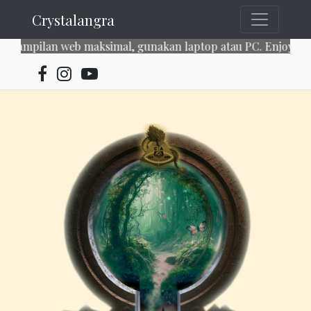
Crystalangra
lan web maksimal, gunakan laptop atau PC. Enjoy our servic