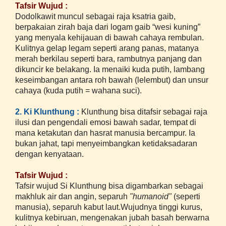
Tafsir Wujud :
Dodolkawit muncul sebagai raja ksatria gaib,
berpakaian zirah baja dari logam gaib “wesi kuning”
yang menyala kehijauan di bawah cahaya rembulan.
Kulitnya gelap legam seperti arang panas, matanya
merah berkilau seperti bara, rambutnya panjang dan
dikuncir ke belakang. Ia menaiki kuda putih, lambang
keseimbangan antara roh bawah (lelembut) dan unsur
cahaya (kuda putih = wahana suci).
2. Ki Klunthung :
Klunthung bisa ditafsir sebagai raja
ilusi dan pengendali emosi bawah sadar, tempat di
mana ketakutan dan hasrat manusia bercampur. Ia
bukan jahat, tapi menyeimbangkan ketidaksadaran
dengan kenyataan.
Tafsir Wujud :
Tafsir wujud Si Klunthung bisa digambarkan sebagai
makhluk air dan angin, separuh
"humanoid"
(seperti
manusia), separuh kabut laut.Wujudnya tinggi kurus,
kulitnya kebiruan, mengenakan jubah basah berwarna