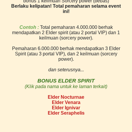
bonus 1 keilmuan Sorcery power (bebas)
Berlaku kelipatan! Total pemaharan selama event
ini!
Contoh :
Total pemaharan 4.000.000 berhak
mendapatkan 2 Elder spirit (atau 2 portal VIP) dan 1
keilmuan (sorcery power).
Pemaharan 6.000.000 berhak mendapatkan 3 Elder
Spirit (atau 3 portal VIP), dan 2 keilmuan (sorcery
power).
dan seterusnya...
BONUS ELDER SPIRIT
(Klik pada nama untuk ke laman terkait)
Elder Nocturnae
Elder Venara
Elder Ignivar
Elder Seraphelis