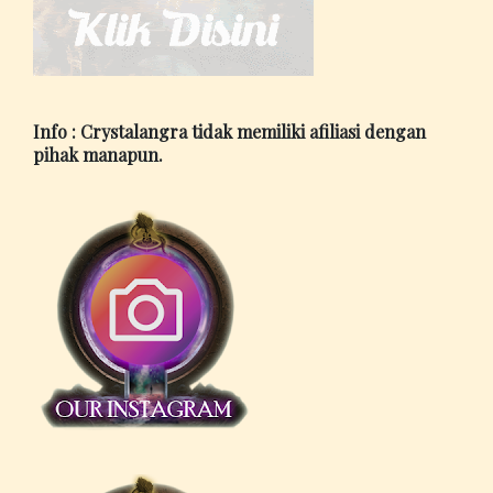
Info : Crystalangra tidak memiliki afiliasi dengan
pihak manapun.