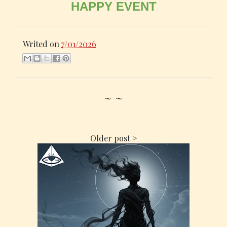
HAPPY EVENT
Writed on
7/01/2026
~ ~