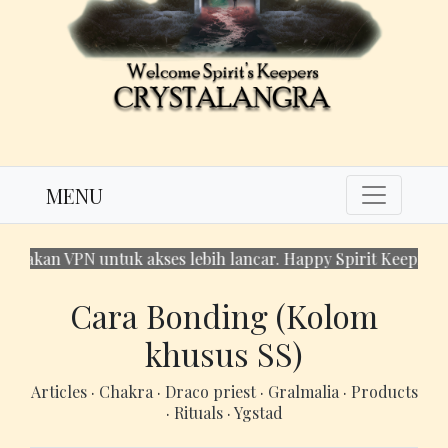
MENU
akan VPN untuk akses lebih lancar. Happy Spirit Keeping!
Cara Bonding (Kolom
khusus SS)
Articles
·
Chakra
·
Draco priest
·
Gralmalia
·
Products
·
Rituals
·
Ygstad