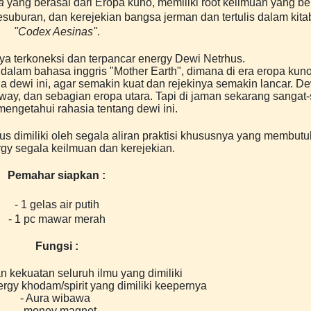
a
yang berasal dari Eropa kuno, memiliki root keilmuan yang be
esuburan, dan kerejekian bangsa jerman dan tertulis dalam kita
"Codex Aesinas"
.
nya terkoneksi dan terpancar energy Dewi Netrhus.
dalam bahasa inggris "Mother Earth", dimana di era eropa kun
dewi ini, agar semakin kuat dan rejekinya semakin lancar. Dew
orway, dan sebagian eropa utara. Tapi di jaman sekarang sangat
mengetahui rahasia tentang dewi ini.
s dimiliki oleh segala aliran praktisi khususnya yang membut
rgy segala keilmuan dan kerejekian.
Pemahar siapkan :
- 1 gelas air putih
- 1 pc mawar merah
Fungsi :
n kekuatan seluruh ilmu yang dimiliki
rgy khodam/spirit yang dimiliki keepernya
- Aura wibawa
- money magnet