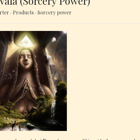
Vala (Sorcery Power)
rter
·
Products
·
Sorcery power