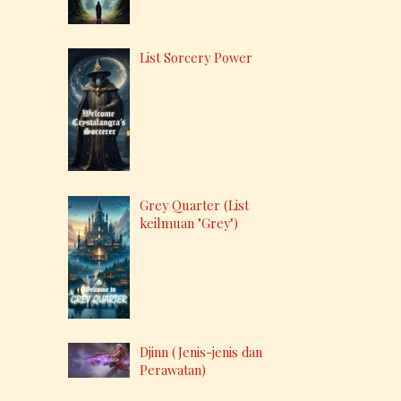
List Sorcery Power
Grey Quarter (List
keilmuan "Grey")
Djinn (Jenis-jenis dan
Perawatan)