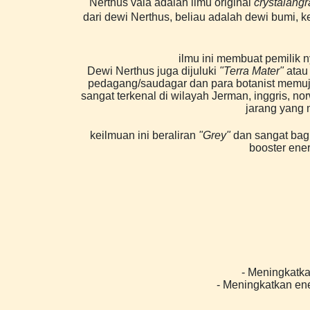
Nerthus vala adalah ilmu original
crystalangr
dari dewi Nerthus, beliau adalah dewi bumi, k
ilmu ini membuat pemilik 
Dewi Nerthus juga dijuluki
"Terra Mater"
atau 
pedagang/saudagar dan para botanist memuja 
sangat terkenal di wilayah Jerman, inggris, n
jarang yang 
keilmuan ini beraliran
"Grey"
dan sangat bagu
booster ene
- Meningkatka
- Meningkatkan ene