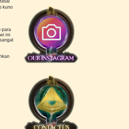
rasal
b kuno
o para
i ini
-sangat
uhkan