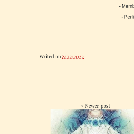
- Memb
- Per
Writed on
8/02/2022