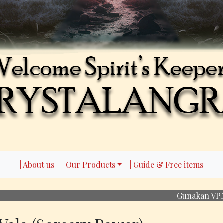
| About us
| Our Products
| Guide & Free items
Gunakan VPN untuk akses