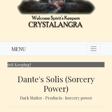
MENU
Gun
Dante's Solis (Sorcery
Power)
Dark Matter
·
Products
·
Sorcery power