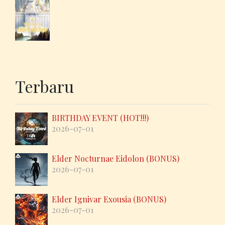
Terbaru
BIRTHDAY EVENT (HOT!!!)
2026-07-01
Elder Nocturnae Eidolon (BONUS)
2026-07-01
Elder Ignivar Exousia (BONUS)
2026-07-01